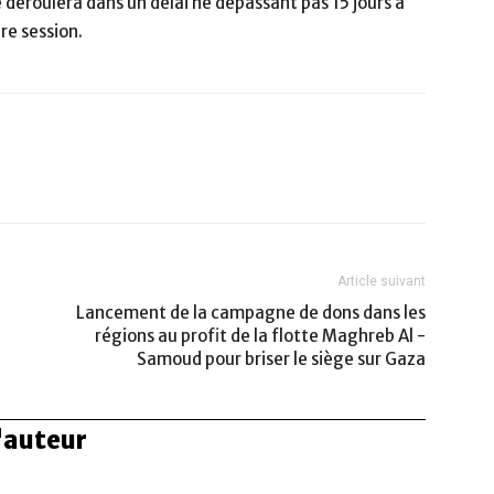
déroulera dans un délai ne dépassant pas 15 jours à
re session.
Linkedin
Telegram
Article suivant
Lancement de la campagne de dons dans les
régions au profit de la flotte Maghreb Al -
Samoud pour briser le siège sur Gaza
l'auteur