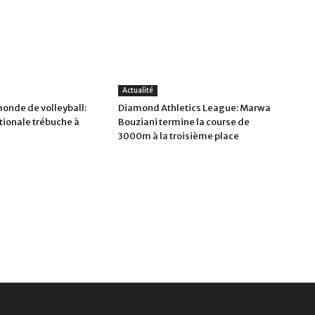
Actualité
onde de volleyball:
Diamond Athletics League: Marwa
tionale trébuche à
Bouziani termine la course de
3000m à la troisième place