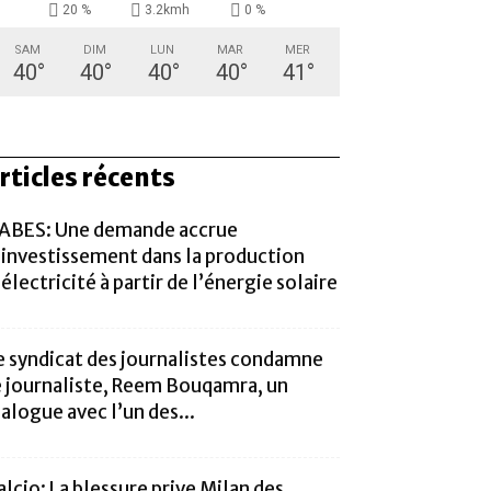
20 %
3.2kmh
0 %
SAM
DIM
LUN
MAR
MER
40
°
40
°
40
°
40
°
41
°
rticles récents
ABES: Une demande accrue
’investissement dans la production
’électricité à partir de l’énergie solaire
e syndicat des journalistes condamne
e journaliste, Reem Bouqamra, un
ialogue avec l’un des...
alcio: La blessure prive Milan des