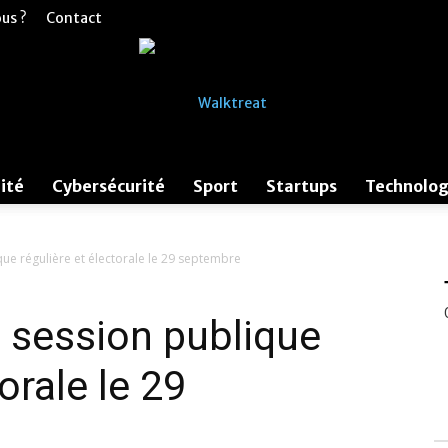
us ?
Contact
ité
Cybersécurité
Sport
Startups
Technolog
Walk
que régulière et électorale le 29 septembre
e session publique
streat
orale le 29