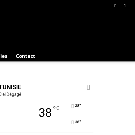
ies
Contact
TUNISIE
Ciel Dégagé
°
38
°
C
38
°
38