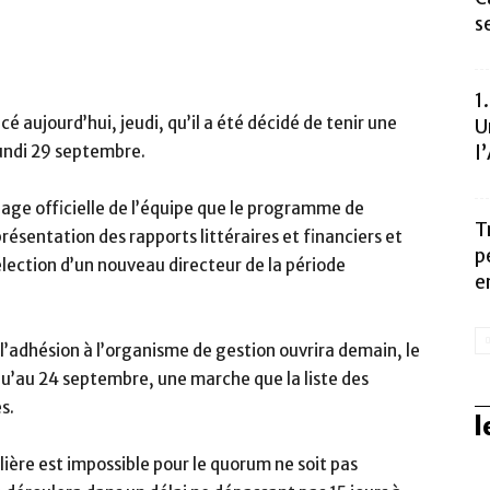
s
1
é aujourd’hui, jeudi, qu’il a été décidé de tenir une
U
lundi 29 septembre.
l
page officielle de l’équipe que le programme de
T
ésentation des rapports littéraires et financiers et
p
élection d’un nouveau directeur de la période
e
 l’adhésion à l’organisme de gestion ouvrira demain, le
qu’au 24 septembre, une marche que la liste des
s.
l
ulière est impossible pour le quorum ne soit pas