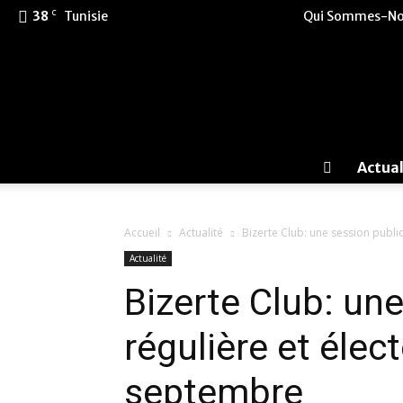
C
38
Tunisie
Qui Sommes-No
Actual
Accueil
Actualité
Bizerte Club: une session publi
Actualité
Bizerte Club: un
régulière et élect
septembre