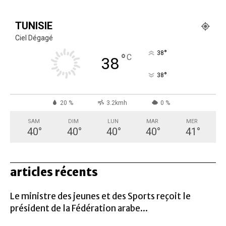
TUNISIE
Ciel Dégagé
°
38
°
C
38
°
38
20 %
3.2kmh
0 %
SAM
DIM
LUN
MAR
MER
40
°
40
°
40
°
40
°
41
°
articles récents
Le ministre des jeunes et des Sports reçoit le
président de la Fédération arabe...