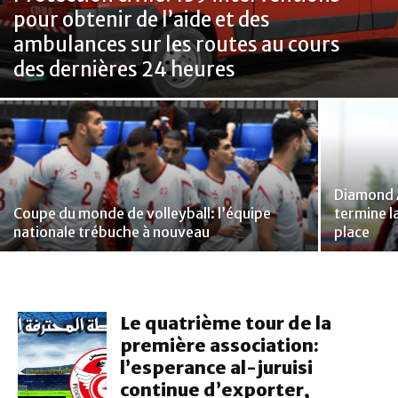
pour obtenir de l’aide et des
ambulances sur les routes au cours
des dernières 24 heures
Diamond 
Coupe du monde de volleyball: l’équipe
termine l
nationale trébuche à nouveau
place
Le quatrième tour de la
première association:
l’esperance al-juruisi
continue d’exporter,